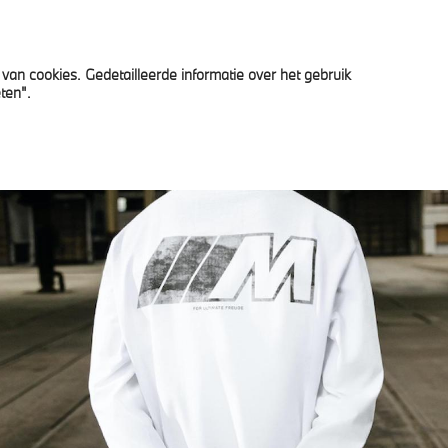
van cookies. Gedetailleerde informatie over het gebruik
rkoop
BMW Financial Services
News
Jobs
ten".
G.